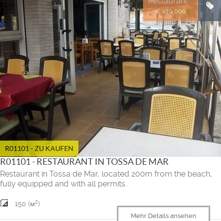
Restaurant
€ 420.000
R01101 - ZU KAUFEN
R01101 - RESTAURANT IN TOSSA DE MAR
Restaurant in Tossa de Mar, located 200m from the beach,
fully equipped and with all permits.
2
150 (м
)
Mehr Details ansehen