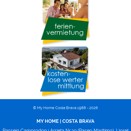
© My Home Costa Brava 1988 - 2026
MY HOME | COSTA BRAVA
Passeig Camprodon i Arrieta Nr.39 (Paseo Marítimo),
Lloret