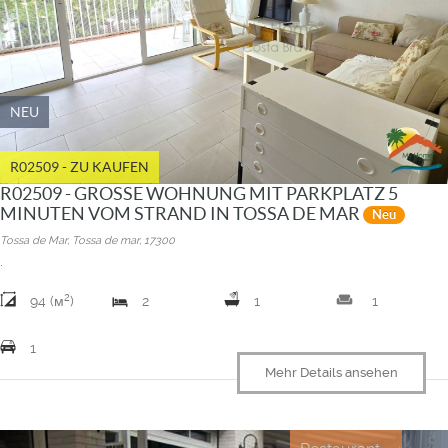
NEU
R02509 - ZU KAUFEN
R02509 - GROSSE WOHNUNG MIT PARKPLATZ 5
MINUTEN VOM STRAND IN TOSSA DE MAR
Neu
Tossa de Mar, Tossa de mar, 17300
.
2
weekend
94 (м
)
2
1
1
1
Mehr Details ansehen