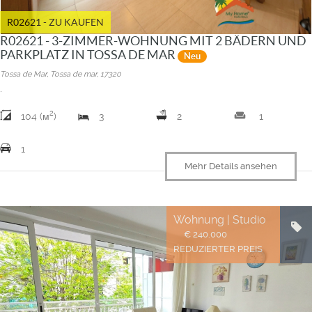
R02621 - ZU KAUFEN
R02621 - 3-ZIMMER-WOHNUNG MIT 2 BÄDERN UND
PARKPLATZ IN TOSSA DE MAR
Neu
Tossa de Mar, Tossa de mar, 17320
.
2
weekend
104 (м
)
3
2
1
1
Mehr Details ansehen
Wohnung | Studio
€ 240.000
REDUZIERTER PREIS