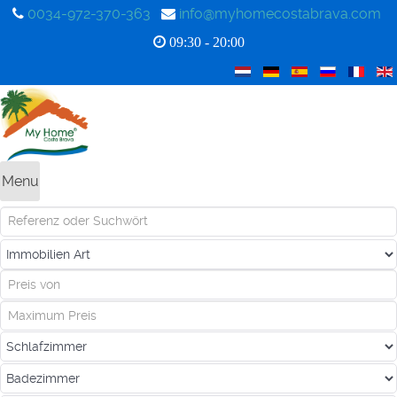
0034-972-370-363
info@myhomecostabrava.com
09:30 - 20:00
Menu