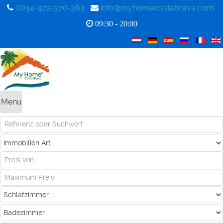
0034-972-370-363
info@myhomecostabrava.com
09:30 - 20:00
Menu