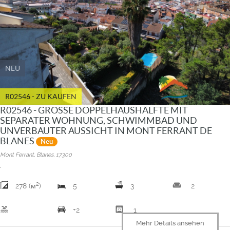
NEU
R02546 - ZU KAUFEN
R02546 - GROSSE DOPPELHAUSHÄLFTE MIT
SEPARATER WOHNUNG, SCHWIMMBAD UND
UNVERBAUTER AUSSICHT IN MONT FERRANT DE
BLANES
Neu
Mont Ferrant, Blanes, 17300
.
2
weekend
278 (м
)
5
3
2
pool
garage
+2
1
Mehr Details ansehen