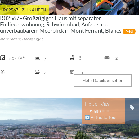
R02567 - ZU KAUFEN
R02567 - Großzügiges Haus mit separater
Einliegerwohnung, Schwimmbad, Aufzug und
unverbaubarem Meerblick in Mont Ferrant, Blanes
Neu
Mont Ferrant, Blanes, 17300
.
2
weekend
504 (м
)
7
6
2
pool
garage
4
4
Mehr Details ansehen
Haus | Vila
€ 599.000
Virtuelle Tour