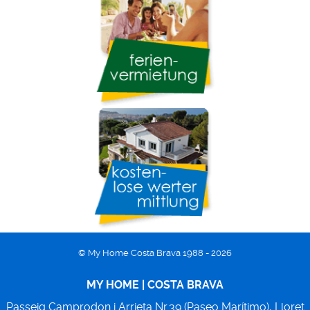
© My Home Costa Brava 1988 - 2026
MY HOME | COSTA BRAVA
Passeig Camprodon i Arrieta Nr.39 (Paseo Marítimo),
Lloret