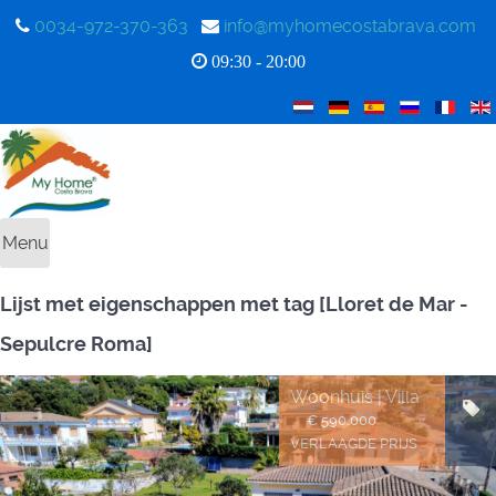
0034-972-370-363
info@myhomecostabrava.com
09:30 - 20:00
Menu
Lijst met eigenschappen met tag [Lloret de Mar -
Sepulcre Roma]
Woonhuis | Villa
€ 590.000
VERLAAGDE PRIJS