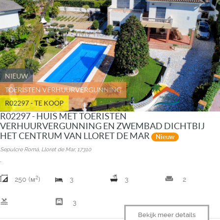
NIEUW
TOERISTEN VERHUURVERGUNNING
R02297 - TE KOOP
R02297 - HUIS MET TOERISTEN
VERHUURVERGUNNING EN ZWEMBAD DICHTBIJ
HET CENTRUM VAN LLORET DE MAR
Nieuw
Sepulcre Romá, Lloret de Mar, 17310
.
2
weekend
250 (м
)
3
3
2
pool
garage
3
Bekijk meer details