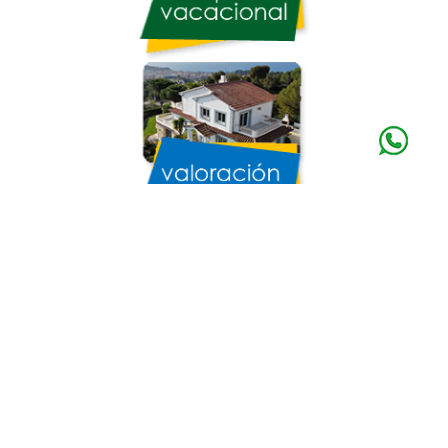
© My Home Costa Brava 1988 - 2026
Back to top
We use cookies to ensure that we give you the best
experience on our website.
I accept