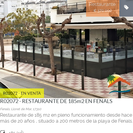
Restaurante
€ 370.000
R02072 - EN VENTA
R02072 - RESTAURANTE DE 185m2 EN FENALS
Fenals, Lloret de Mar, 17310
Restaurante de 185 m2 en pleno funcionamiento desde hace
más de 20 años , situado a 200 metros de la playa de Fenals.
2
185 (м
)