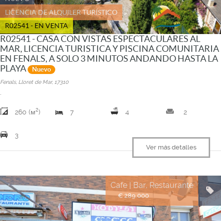
LICENCIA DE ALQUILER TURÍSTICO
R02541 - EN VENTA
R02541 - CASA CON VISTAS ESPECTACULARES AL
MAR, LICENCIA TURISTICA Y PISCINA COMUNITARIA
EN FENALS, A SOLO 3 MINUTOS ANDANDO HASTA LA
PLAYA
Nuevo
Fenals, Lloret de Mar, 17310
.
2
weekend
260 (м
)
7
4
2
3
Ver más detalles
Cafe | Bar, Restaurante
€ 289.000