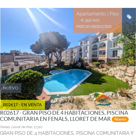
Apartamento | Piso
€ 350.000
PRECIO REDUCIDO
NUEVO
R02617 - EN VENTA
R02617 - GRAN PISO DE 4 HABITACIONES, PISCINA
COMUNITARIA EN FENALS, LLORET DE MAR
Nuevo
Fenals, Lloret de Mar, 17310
GRAN PISO DE 4 HABITACIONES, PISCINA COMUNITARIA Y