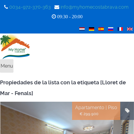
0034-972-370-363
info@myhomecostabrava.com
09:30 - 20:00
Menu
Propiedades de la lista con la etiqueta [Lloret de
Mar - Fenals]
Apartamento | Piso
€ 299.900