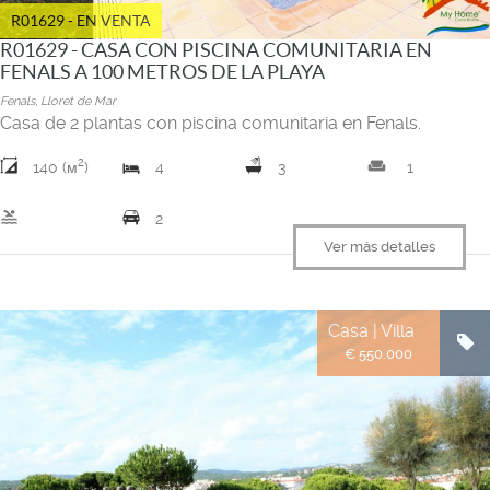
R01629 - EN VENTA
R01629 - CASA CON PISCINA COMUNITARIA EN
FENALS A 100 METROS DE LA PLAYA
Fenals, Lloret de Mar
Casa de 2 plantas con piscina comunitaria en Fenals.
2
weekend
140 (м
)
4
3
1
pool
2
Ver más detalles
Casa | Villa
€ 550.000