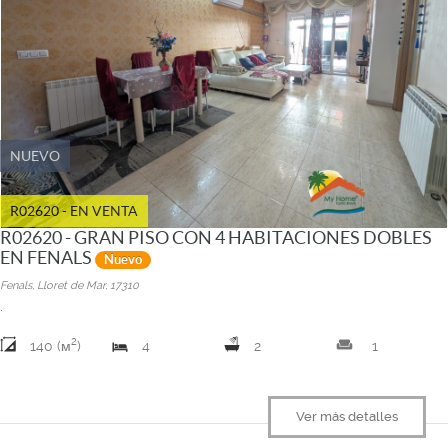
NUEVO
R02620 - EN VENTA
R02620 - GRAN PISO CON 4 HABITACIONES DOBLES
EN FENALS
Nuevo
Fenals, Lloret de Mar, 17310
.
2
weekend
140 (м
)
4
2
1
Ver más detalles