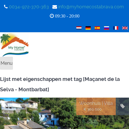
0034-972-370-363
info@myhomecostabrava.com
09:30 - 20:00
Menu
Lijst met eigenschappen met tag [Maçanet de la
Selva - Montbarbat]
Woonhuis | Villa
€ 360.000