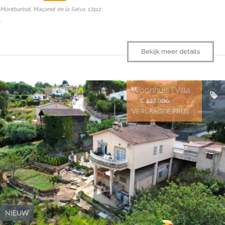
Montbarbat, Maçanet de la Selva, 17412
.
Bekijk meer details
Woonhuis | Villa
€ 227.000
VERLAAGDE PRIJS
NIEUW