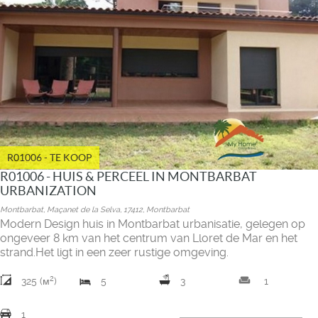
R01006 - TE KOOP
R01006 - HUIS & PERCEEL IN MONTBARBAT
URBANIZATION
Montbarbat, Maçanet de la Selva, 17412, Montbarbat
Modern Design huis in Montbarbat urbanisatie, gelegen op
ongeveer 8 km van het centrum van Lloret de Mar en het
strand.Het ligt in een zeer rustige omgeving.
2
weekend
325 (м
)
5
3
1
1