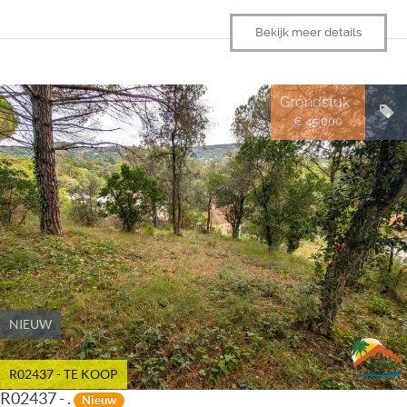
Bekijk meer details
Grondstuk
€ 45.000
NIEUW
R02437 - TE KOOP
R02437 - .
Nieuw