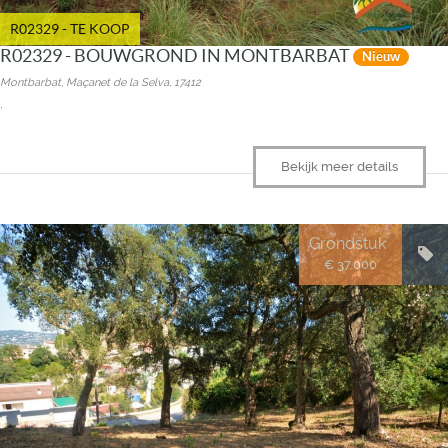
R02329 - TE KOOP
R02329 - BOUWGROND IN MONTBARBAT
Nieuw
Montbarbat, Maçanet de la Selva, 17412
.
Bekijk meer details
Grondstuk
€ 37.000