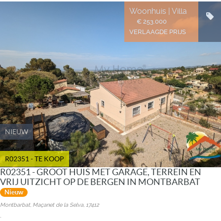
Woonhuis | Villa
€ 253.000
VERLAAGDE PRIJS
NIEUW
R02351 - TE KOOP
R02351 - GROOT HUIS MET GARAGE, TERREIN EN
VRIJ UITZICHT OP DE BERGEN IN MONTBARBAT
Nieuw
Montbarbat, Maçanet de la Selva, 17412
.