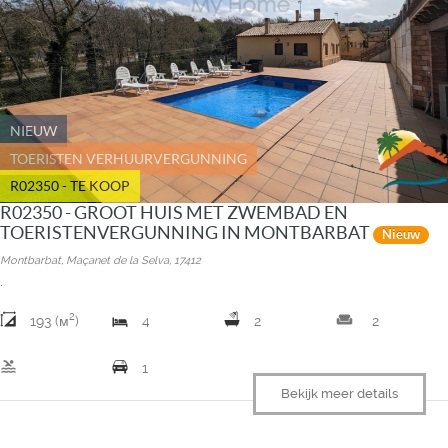
NIEUW
TOERISTEN VERHUURVERGUNNING
R02350 - TE KOOP
R02350 - GROOT HUIS MET ZWEMBAD EN
TOERISTENVERGUNNING IN MONTBARBAT
Nieuw
Montbarbat, Maçanet de la Selva, 17412
.
2
weekend
193 (м
)
4
2
2
pool
1
Bekijk meer details