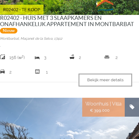
R02402 - TE KOOP
R02402 - HUIS MET 3 SLAAPKAMERS EN
ONAFHANKELIJK APPARTEMENT IN MONTBARBAT
Nieuw
Montbarbat, Maçanet de la Selva, 17412
.
2
weekend
156 (м
)
3
2
2
garage
2
1
Bekijk meer details
Woonhuis | Villa
€ 399.000