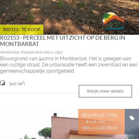
R02153 - TE KOOP
R02153 - PERCEEL MET UITZICHT OP DE BERG IN
MONTBARBAT
Montbarbat, Maçanet de la Selva, 17412
Bouwgrond van 942m2 in Montbarbat. Het is gelegen aan
een rustige straat. De urbanisatie heeft een zwembad en een
gemeenschappelijk sportgebied.
2
942 (м
)
Bekijk meer details
Woonhuis | Villa
€ 418.000
VERLAAGDE PRIJS