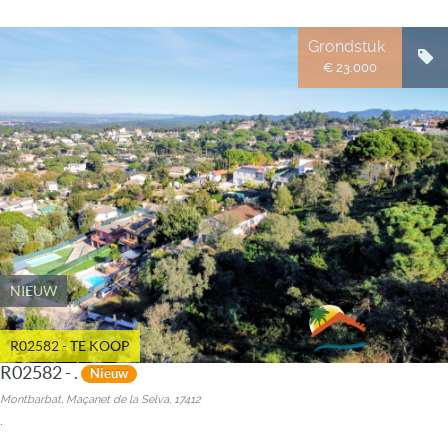
Grondstuk
€ 23.000
NIEUW
R02582 - TE KOOP
R02582 - .
Nieuw
Montbarbat, Maçanet de la Selva, 17412
.