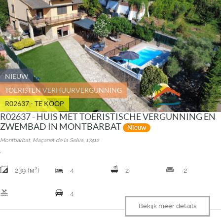
NIEUW
TOERISTEN VERHUURVERGUNNING
R02637 - TE KOOP
R02637 - HUIS MET TOERISTISCHE VERGUNNING EN
ZWEMBAD IN MONTBARBAT
Nieuw
Montbarbat, Maçanet de la Selva, 17412
.
2
weekend
239 (м
)
4
2
2
pool
4
Bekijk meer details