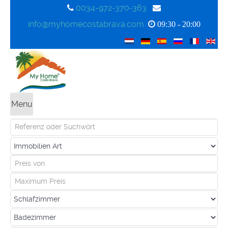
0034-972-370-363
info@myhomecostabrava.com
09:30 - 20:00
Menu