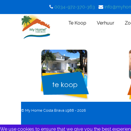
0034-972-370-363
info@myhom
Te Koop
Verhuur
Zo
© My Home Costa Brava 1988 - 2026
We use cookies to ensure that we give you the best experien