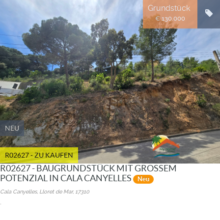
Grundstück
€ 130.000
NEU
R02627 - ZU KAUFEN
R02627 - BAUGRUNDSTÜCK MIT GROSSEM
POTENZIAL IN CALA CANYELLES
Neu
Cala Canyelles, Lloret de Mar, 17310
.