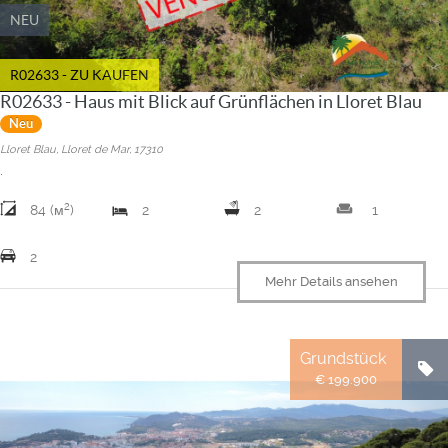
NEU
R02633 - ZU KAUFEN
R02633 - Haus mit Blick auf Grünflächen in Lloret Blau
Neu
Lloret Blau, Lloret de Mar, 17310
.
2
weekend
84 (м
)
2
2
1
2
Mehr Details ansehen
Grundstück
€ 199.900