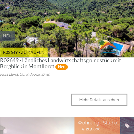
NEU
R02649 - ZU KAUFEN
R02649 - Ländliches Landwirtschaftsgrundstück mit
Bergblick in Montlloret
Neu
Mont Lloret, Lloret de Mar, 17310
.
Mehr Details ansehen
Wohnung | Studio
€ 265.000