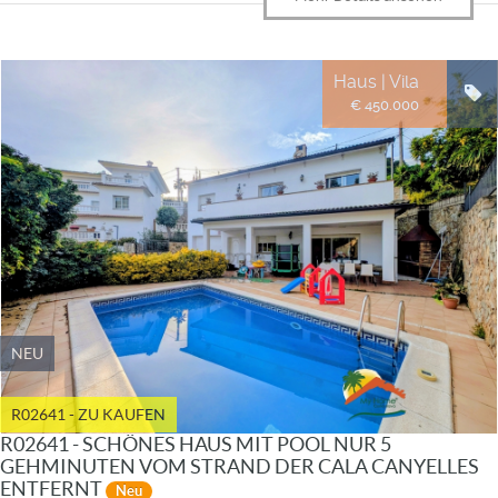
Haus | Vila
€ 450.000
NEU
R02641 - ZU KAUFEN
R02641 - SCHÖNES HAUS MIT POOL NUR 5
GEHMINUTEN VOM STRAND DER CALA CANYELLES
ENTFERNT
Neu