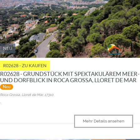
NEU
R02628 - ZU KAUFEN
R02628 - GRUNDSTÜCK MIT SPEKTAKULÄREM MEER-
UND DORFBLICK IN ROCA GROSSA, LLORET DE MAR
Neu
Roca Grossa, Lloret de Mar, 17310
.
Mehr Details ansehen