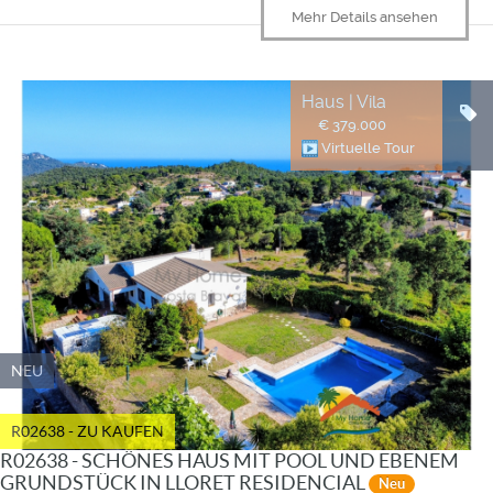
Mehr Details ansehen
Haus | Vila
€ 379.000
Virtuelle Tour
NEU
R02638 - ZU KAUFEN
R02638 - SCHÖNES HAUS MIT POOL UND EBENEM
GRUNDSTÜCK IN LLORET RESIDENCIAL
Neu