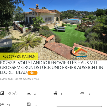
NEU
R02639 - ZU KAUFEN
R02639 - VOLLSTÄNDIG RENOVIERTES HAUS MIT
GROSSEM GRUNDSTÜCK UND FREIER AUSSICHT IN
LLORET BLAU
Neu
Lloret Blau, Lloret de Mar, 17310
.
2
weekend
76 (м
)
2
1
1
garage
+1
1