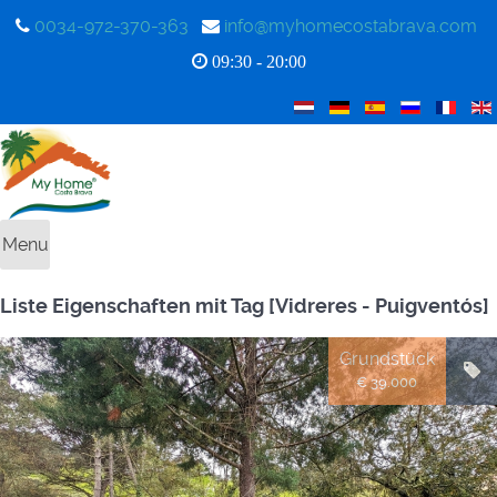
0034-972-370-363
info@myhomecostabrava.com
09:30 - 20:00
Menu
Liste Eigenschaften mit Tag [Vidreres - Puigventós]
Grundstück
€ 39.000