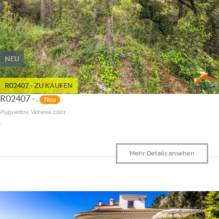
NEU
R02407 - ZU KAUFEN
R02407 - .
Neu
Puigventos, Vidreres, 17411
.
Mehr Details ansehen