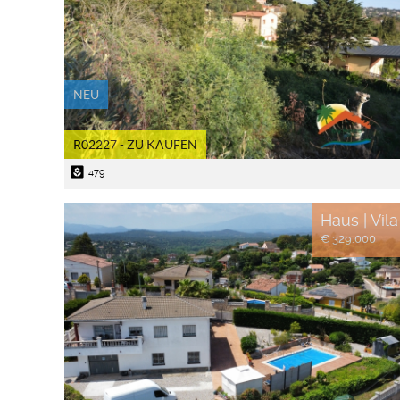
NEU
R02227 - ZU KAUFEN
yard
479
Haus | Vila
€ 329.000