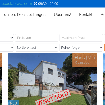
ecostabrava.com
09:30 - 20:00
unsere Dienstleistungen
Über uns!
Kontakt
Ad
Haus | Vila
€ 229.000
NEU