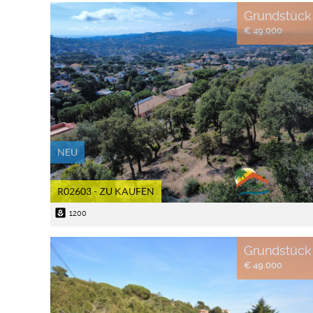
Grundstück
€ 49.000
NEU
R02603 - ZU KAUFEN
yard
1200
Grundstück
€ 49.000