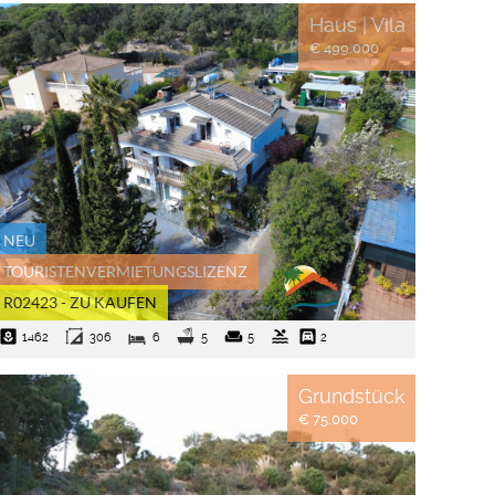
Haus | Vila
€ 499.000
NEU
TOURISTENVERMIETUNGSLIZENZ
R02423 - ZU KAUFEN
yard
weekend
pool
garage
1462
306
6
5
5
2
Grundstück
€ 75.000