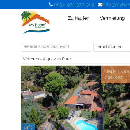
0034-972-370-363
info@myhom
Zu kaufen
Vermietung
Haus | Vila
€ 265.000
NEU