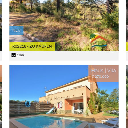
NEU
R02218 - ZU KAUFEN
yard
1100
Haus | Vila
€ 270.000