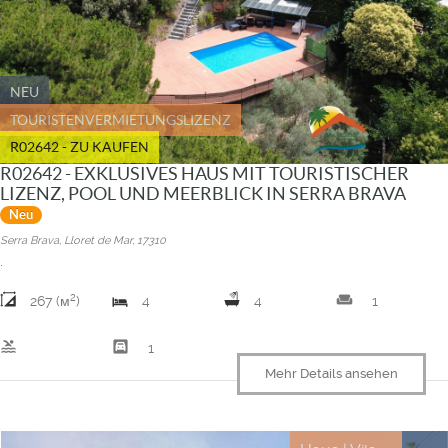
NEU
TOURISTENVERMIETUNGSLIZENZ
R02642 - ZU KAUFEN
R02642 - EXKLUSIVES HAUS MIT TOURISTISCHER
LIZENZ, POOL UND MEERBLICK IN SERRA BRAVA
Neu
Serra Brava, Lloret de Mar, 17310
.
2
weekend
267 (м
)
4
4
1
pool
garage
1
Mehr Details ansehen