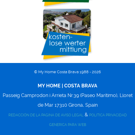
© My Home Costa Brava 1988 - 2026
MY HOME | COSTA BRAVA
Passeig Camprodon i Arrieta Nr.39 (Paseo Marítimo),
Lloret
de Mar
17310
Girona, Spain
&
REDACCIÓN DE LA PAGINA DE AVISO LEGAL
POLITICA PRIVACIDAD
GENERICA PARA WEB