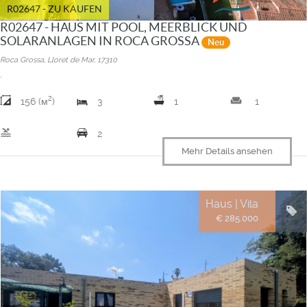
R02647 - ZU KAUFEN
R02647 - HAUS MIT POOL, MEERBLICK UND
SOLARANLAGEN IN ROCA GROSSA
Neu
Roca Grossa, Lloret de Mar, 17310
.
2
weekend
156 (м
)
3
1
1
pool
2
Mehr Details ansehen
Haus | Vila
€ 285.000