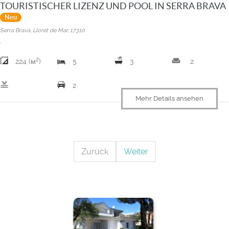
TOURISTISCHER LIZENZ UND POOL IN SERRA BRAVA
Neu
Serra Brava, Lloret de Mar, 17310
.
2
weekend
224 (м
)
5
3
2
pool
2
Mehr Details ansehen
Zurück
Weiter