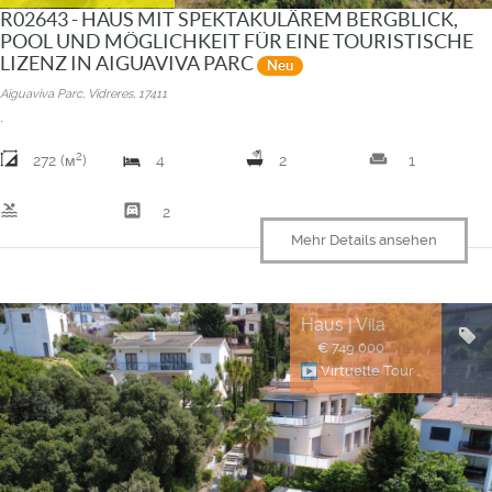
R02643 - HAUS MIT SPEKTAKULÄREM BERGBLICK,
POOL UND MÖGLICHKEIT FÜR EINE TOURISTISCHE
LIZENZ IN AIGUAVIVA PARC
Neu
Aiguaviva Parc, Vidreres, 17411
.
2
weekend
272 (м
)
4
2
1
pool
garage
2
Mehr Details ansehen
Haus | Vila
€ 749.000
Virtuelle Tour