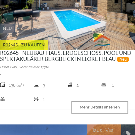
NEU
R02645 - ZU KAUFEN
R02645 - NEUBAU-HAUS, ERDGESCHOSS, POOL UND
SPEKTAKULÄRER BERGBLICK IN LLORET BLAU
Neu
Lloret Blau, Lloret de Mar, 17310
.
2
weekend
136 (м
)
3
2
1
pool
1
Mehr Details ansehen
Haus | Vila